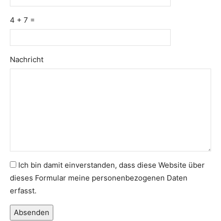
4 + 7 =
Please
Please
Nachricht
ignore
ignore
this
this
field
field
Ich bin damit einverstanden, dass diese Website über
dieses Formular meine personenbezogenen Daten
erfasst.
Absenden