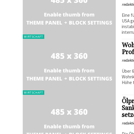
redakti
Eine f
USA ge
instab
interna
WIRTSCHAFT
Woh
Prof
redakti
Über 6
Wohnko
Höhe t
WIRTSCHAFT
Ölpr
Sank
setz
redakti
Die Öl