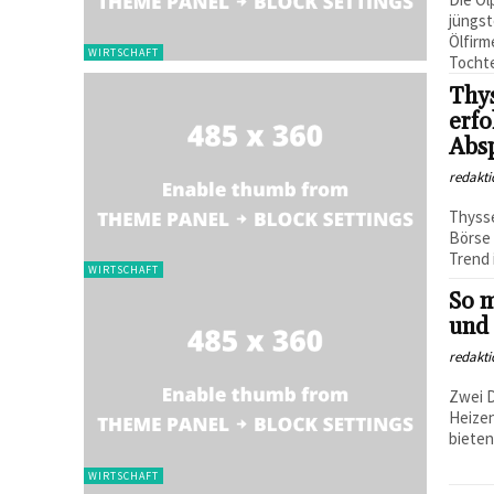
jüngs
Ölfirm
WIRTSCHAFT
Tochte
Thy
erfo
Absp
redakti
Thysse
Börse 
Trend i
WIRTSCHAFT
So m
und
redakti
Zwei D
Heizen
bieten
WIRTSCHAFT