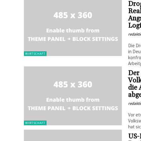
Dro
Real
Angs
Logi
redakti
Die Dr
in Deu
WIRTSCHAFT
konfro
Arbeit
Der 
Vol
die 
abg
redakti
Vor et
Volksw
WIRTSCHAFT
hat sic
US-R