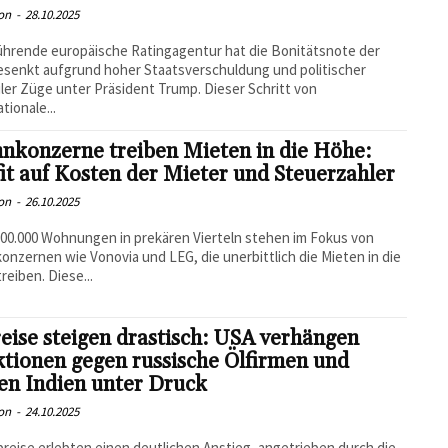
on
-
28.10.2025
ührende europäische Ratingagentur hat die Bonitätsnote der
senkt aufgrund hoher Staatsverschuldung und politischer
iler Züge unter Präsident Trump. Dieser Schritt von
tionale...
nkonzerne treiben Mieten in die Höhe:
it auf Kosten der Mieter und Steuerzahler
on
-
26.10.2025
00.000 Wohnungen in prekären Vierteln stehen im Fokus von
nzernen wie Vonovia und LEG, die unerbittlich die Mieten in die
reiben. Diese...
eise steigen drastisch: USA verhängen
tionen gegen russische Ölfirmen und
en Indien unter Druck
on
-
24.10.2025
preise erlebten einen deutlichen Anstieg, angetrieben durch die