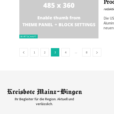
Pro
redakti
Die US
Alumin
neuen 
WIRTSCHAFT
...
1
2
3
4
8
Ihr Begleiter für die Region. Aktuell und
verlässlich.