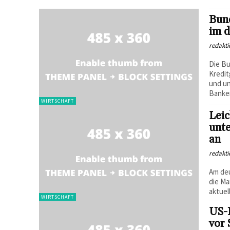
Bun
im d
redakti
Die Bu
Kredit
und un
Banken
WIRTSCHAFT
Lei
unte
an
redakti
Am deu
die Ma
aktuel
WIRTSCHAFT
US-
vor 