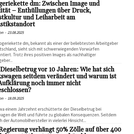
geriekette dm: Zwischen Image und
ität – Enthüllungen über Druck,
tkultur und Leiharbeit am
stikstandort
on
-
23.08.2025
ogeriekette dm, bekannt als einer der beliebtesten Arbeitgeber
tschland, sieht sich mit schwerwiegenden Vorwürfen
ntiert. Trotz ihres positiven Images als nachhaltiger
geber...
Dieselbetrug vor 10 Jahren: Wie hat sich
kswagen seitdem verändert und warum ist
Aufklärung noch immer nicht
eschlossen?
on
-
18.09.2025
wa einem Jahrzehnt erschütterte der Dieselbetrug bei
agen die Welt und führte zu globalen Konsequenzen. Seitdem
h der Automobilhersteller in vielerlei Hinsicht...
egierung verhängt 50% Zölle auf über 400