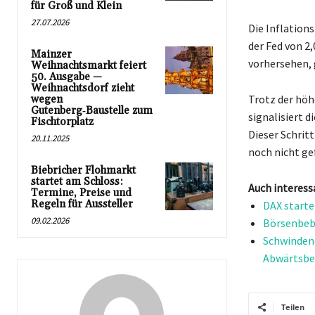
für Groß und Klein
27.07.2026
Die Inflation
der Fed von 2
Mainzer
vorhersehen, 
Weihnachtsmarkt feiert
50. Ausgabe —
Weihnachtsdorf zieht
Trotz der höh
wegen
Gutenberg‑Baustelle zum
signalisiert 
Fischtorplatz
Dieser Schrit
20.11.2025
noch nicht gef
Biebricher Flohmarkt
startet am Schloss:
Auch interess
Termine, Preise und
Regeln für Aussteller
DAX starte
09.02.2026
Börsenbebe
Schwindend
Abwärtsb
Teilen