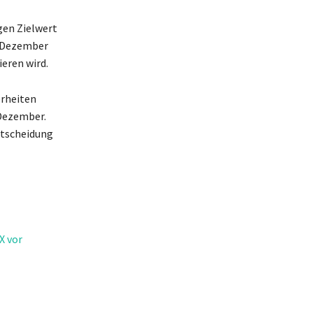
gen Zielwert
m Dezember
eren wird.
erheiten
 Dezember.
Entscheidung
X vor