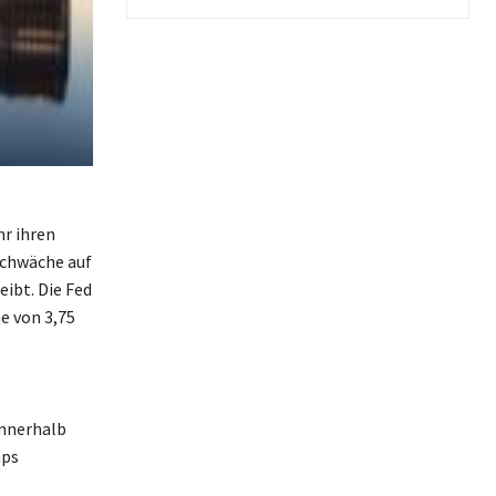
hr ihren
Schwäche auf
ibt. Die Fed
e von 3,75
innerhalb
mps