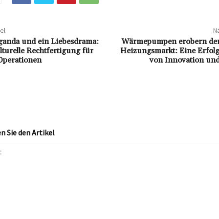
el
Nä
ganda und ein Liebesdrama:
Wärmepumpen erobern den
turelle Rechtfertigung für
Heizungsmarkt: Eine Erfolg
 Operationen
von Innovation un
 Sie den Artikel