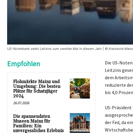
US-Notenbank senkt Leitzins zum zweiten Mal in diesem Jahr | © Kreisbote Main
Empfohlen
Die US-Notenb
Leitzins gese
dem Arbeitsma
Flohmärkte Mainz und
reduzierte de
Umgebung: Die besten
Plätze für Schatzjäger
bis 4,0 Prozen
2024
26.07.2026
US-Präsident 
ausgesprochen
Die spannendsten
Museen Mainz für
der Fed, da e
Familien: Ein
Wirtschaftsbe
unvergessliches Erlebnis