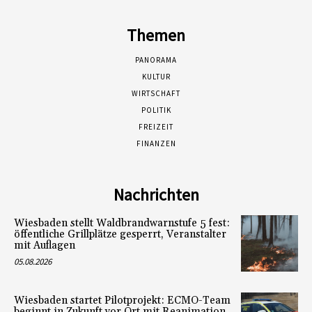
Themen
PANORAMA
KULTUR
WIRTSCHAFT
POLITIK
FREIZEIT
FINANZEN
Nachrichten
Wiesbaden stellt Waldbrandwarnstufe 5 fest:
öffentliche Grillplätze gesperrt, Veranstalter
mit Auflagen
05.08.2026
Wiesbaden startet Pilotprojekt: ECMO-Team
beginnt in Zukunft vor Ort mit Reanimation