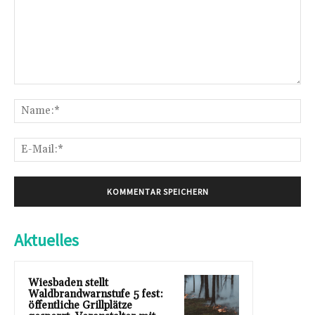
Kommentar:
Na
E-
Mai
Aktuelles
Wiesbaden stellt
Waldbrandwarnstufe 5 fest:
öffentliche Grillplätze