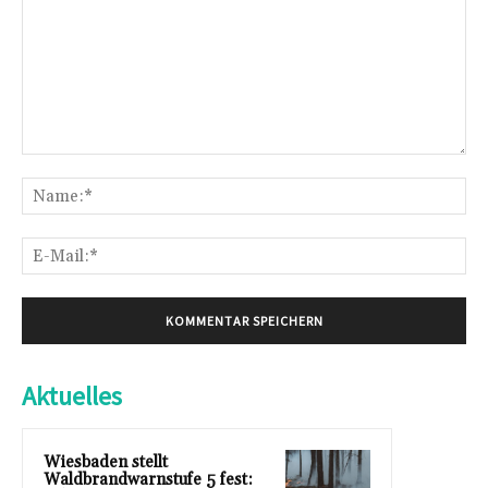
Kommentar:
Na
E-
Mai
Aktuelles
Wiesbaden stellt
Waldbrandwarnstufe 5 fest: