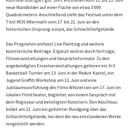
Köln und Stuttgart gilt. Dort entstehen vom 11. bis 15. Juni
neue Wandbilder auf einer Fläche von etwa 3 000
Quadratmetern. Anschließend zieht das Festival unter dem
Titel MOS Aftermath vom 17. bis 21. Juni an den
historischen Ursprung zurück, das Schlachthofgelände.
Das Programm umfasst Live Painting und weitere
künstlerische Beiträge. Ergänzt wird es durch Vorträge,
Filmveranstaltungen und Gesprächsformate. Zu den
angekündigten Einzelveranstaltungen gehören ein 3×3
Basketball Turnier am 13. Juni in der Reduit Kastel, ein
Jugend Graffiti Workshop am 12. Juni und eine
Jubiläumsvorführung des Films Wholetrain am 17. Juni im
lokalen Filmtheater, begleitet von einem Gespräch mit
dem Regisseur und beteiligten Künstlern. Den Abschluss
bildet am 21. Juni ein geführter Rundgang über das
Schlachthofgelände, bei dem die neu entstandenen Werke
vorgestellt werden.