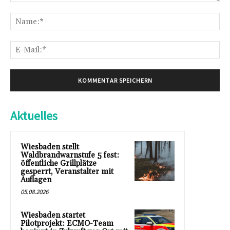
Kommentar:
Na
E-
Mai
Aktuelles
Wiesbaden stellt
Waldbrandwarnstufe 5 fest:
öffentliche Grillplätze
gesperrt, Veranstalter mit
Auflagen
05.08.2026
Wiesbaden startet
Pilotprojekt: ECMO-Team