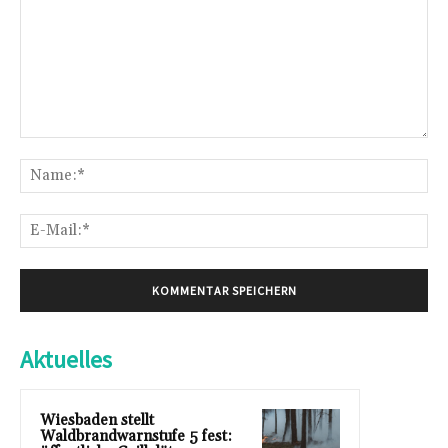
Kommentar:
Na
E-
Mai
Aktuelles
Wiesbaden stellt
Waldbrandwarnstufe 5 fest: